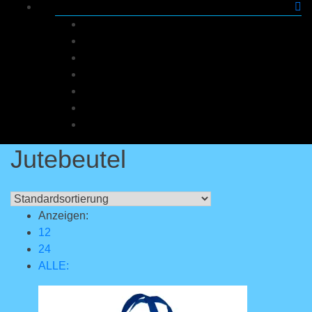
Dashboard
Bestellungen
Downloads
Adressen
Zahlungsarten
Kontodetails
Abmelden
Jutebeutel
Anzeigen:
12
24
ALLE: