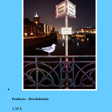
Postkarte – Brooksbrücke
1,50
€