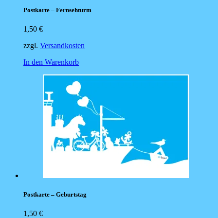
Postkarte – Fernsehturm
1,50
€
zzgl.
Versandkosten
In den Warenkorb
Postkarte – Geburtstag
1,50
€