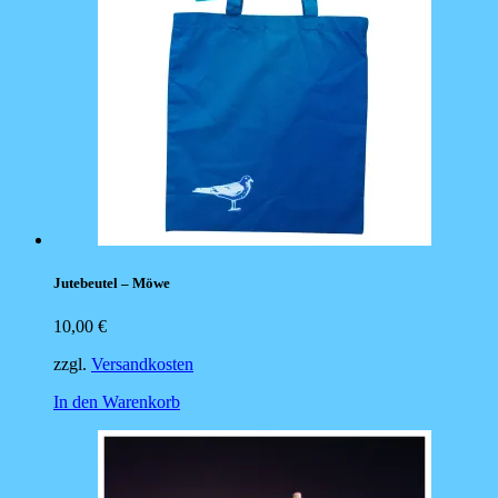
Jutebeutel – Möwe
10,00
€
zzgl.
Versandkosten
In den Warenkorb