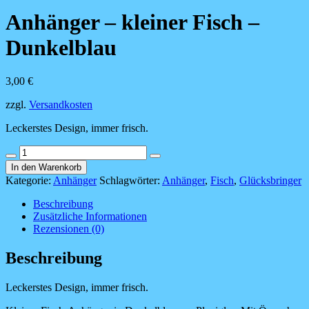
Anhänger – kleiner Fisch –
Dunkelblau
3,00
€
zzgl.
Versandkosten
Leckerstes Design, immer frisch.
Anhänger
-
In den Warenkorb
kleiner
Kategorie:
Anhänger
Schlagwörter:
Anhänger
,
Fisch
,
Glücksbringer
Fisch
-
Beschreibung
Dunkelblau
Zusätzliche Informationen
Menge
Rezensionen (0)
Beschreibung
Leckerstes Design, immer frisch.