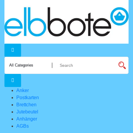
Zum
Inhalt
springen
Anker
Postkarten
Brettchen
Jutebeutel
Anhänger
AGBs