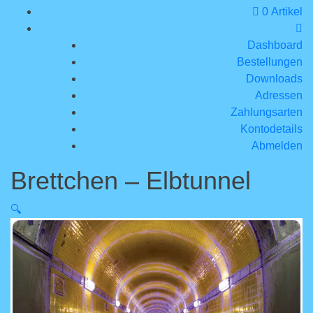
0 Artikel
Dashboard
Bestellungen
Downloads
Adressen
Zahlungsarten
Kontodetails
Abmelden
Brettchen – Elbtunnel
🔍