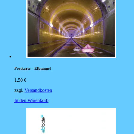
Postkarte – Elbtunnel
1,50
€
zzgl.
Versandkosten
In den Warenkorb