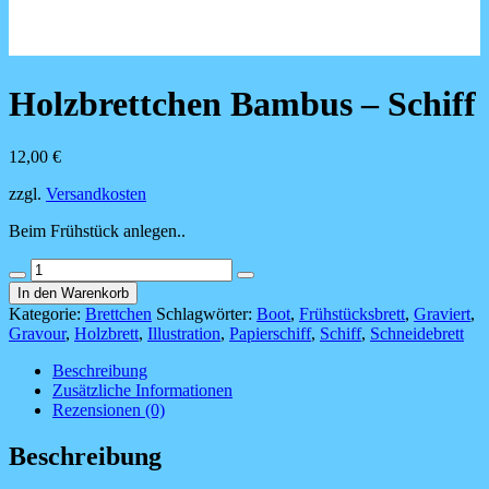
Holzbrettchen Bambus – Schiff
12,00
€
zzgl.
Versandkosten
Beim Frühstück anlegen..
Holzbrettchen
Bambus
In den Warenkorb
-
Kategorie:
Brettchen
Schlagwörter:
Boot
,
Frühstücksbrett
,
Graviert
,
Schiff
Gravour
,
Holzbrett
,
Illustration
,
Papierschiff
,
Schiff
,
Schneidebrett
Menge
Beschreibung
Zusätzliche Informationen
Rezensionen (0)
Beschreibung