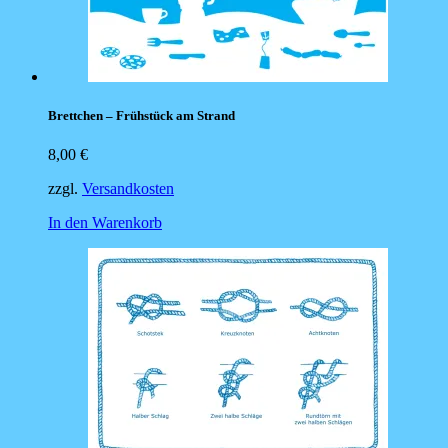
Brettchen – Frühstück am Strand
8,00
€
zzgl.
Versandkosten
In den Warenkorb