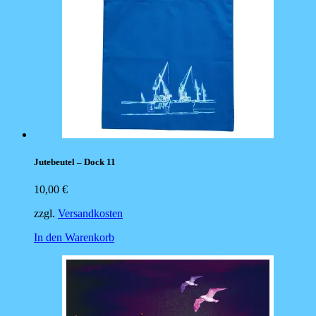
Jutebeutel – Dock 11
10,00
€
zzgl.
Versandkosten
In den Warenkorb