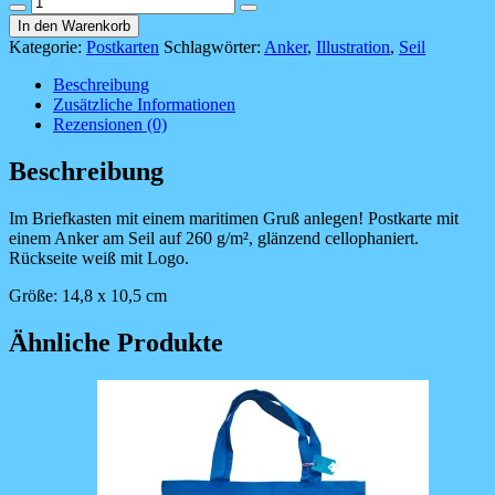
-
In den Warenkorb
Anker
Kategorie:
Postkarten
Schlagwörter:
Anker
,
Illustration
,
Seil
am
Seil
Beschreibung
Menge
Zusätzliche Informationen
Rezensionen (0)
Beschreibung
Im Briefkasten mit einem maritimen Gruß anlegen! Postkarte mit
einem Anker am Seil auf 260 g/m², glänzend cellophaniert.
Rückseite weiß mit Logo.
Größe: 14,8 x 10,5 cm
Ähnliche Produkte